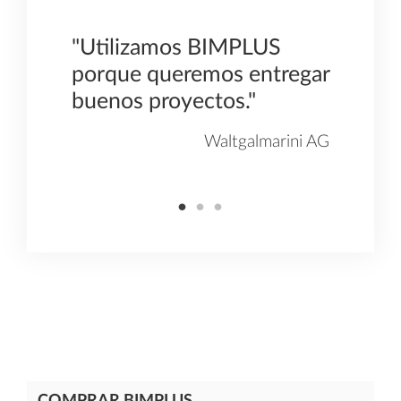
"Utilizamos BIMPLUS
"Tene
 de
porque queremos entregar
ideal
os de
buenos proyectos."
de co
BIMP
Waltgalmarini AG
üblin AG
COMPRAR BIMPLUS