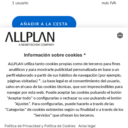
1 usuario
más IVA
AÑADIR A LA CESTA
directDebit S€PA
© ALLPLAN GmbH
ALLPLAN, una empresa del
Grupo Nemetschek